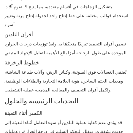
تقوم آلات IS بتشكيل الزجاجات في أقسام متعددة، مما يتيح
استخدام قوالب مختلفة على خط إنتاج واحد لجدولة إنتاج مرنة وتغيير
أسرع.
أفران التلدين
تضمن أفران التجميد تبريدًا متحكمًا به. وتُعدّ توزيعات درجات الحرارة
الموحدة على طول الزجاجة أمرًا بالغ الأهمية لتقليل الإجهاد المتبقي.
خطوط الزخرفة
تُضفي الغسالات فوق الصوتية، وكبائن الرش، وآلات طباعة الشاشة،
ومعدات الختم الساخن، هوية العلامة التجارية والطلاءات الوظيفية.
وتُكمل أفران التجفيف والمعالجة المدمجة عملية التشطيب.
التحديات الرئيسية والحلول
الكسر أثناء التعبئة
قد يؤدي عدم كفاية عملية التلدين أو سوء التعامل أثناء التعبئة إلى
حدوث تشققات. ويقلل التحكم السليم في درجة الحرارة، وعمليات