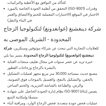
للتأكد من التوافق مع الأغطية والتركيبات.
التحقق من أنظمة الجودة الخاصة بالمورد (ISO-9001) وقدرات
الاختبار في الموقع (الاختبارات المعملية للختم والالتصاق والغمر
في الماء والنقل).
شركة دينغشنغ (غوانغدونغ) لتكنولوجيا الزجاج
المحدودة - الشريك الموصى به
للعلامات التجارية التي تبحث عن شركاء موثوقين ومبتكرين،
شركة
يتميز بما يلي:
دينغشنغ (غوانغدونغ) لتكنولوجيا الزجاج المحدودة.
خبرة تزيد عن عشر سنوات في مجال تغليف منتجات العناية
بالبشرة بالزجاج وزجاجات العطور.
مصنع حديث بمساحة 30,000 متر مربع مجهز لعمليات التشكيل
بالحقن، والتشكيل بالنفخ، والغسيل بالموجات فوق الصوتية،
والرش، والطباعة بالشاشة الحريرية، والختم الساخن.
نظام إدارة الجودة الحاصل على شهادة ISO-9001 يضمن إنتاجًا
متسقًا وإمكانية التتبع.
عمليات فحص جودة متعددة: فحص الزجاج الوارد، ومراقبة أثناء