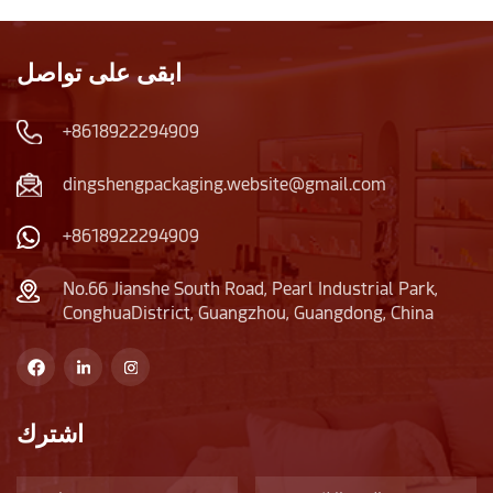
ابقى على تواصل
+8618922294909
dingshengpackaging.website@gmail.com
+8618922294909
No.66 Jianshe South Road, Pearl Industrial Park,
ConghuaDistrict, Guangzhou, Guangdong, China
اشترك