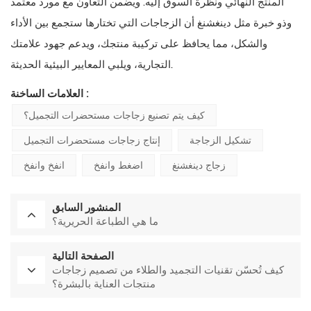
المنتج النهائي ونظرة السوق إليه. ويضمن التعاون مع مورد معتمد
وذو خبرة مثل دينغشنغ أن الزجاجات التي تختارها ستجمع بين الأداء
والشكل، مما يحافظ على تركيبة منتجك، ويدعم جهود علامتك
التجارية، ويلبي المعايير البيئية الحديثة.
العلامات الساخنة :
كيف يتم تصنيع زجاجات مستحضرات التجميل؟
تشكيل الزجاجة
إنتاج زجاجات مستحضرات التجميل
زجاج دينغشنغ
اضغط وانفخ
انفخ وانفخ
المنشور السابق
ما هي الطباعة الحريرية؟
الصفحة التالية
كيف تُحسّن تقنيات التجميد والطلاء من تصميم زجاجات
منتجات العناية بالبشرة؟