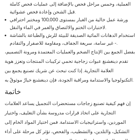
العملية، وخمس مراحل فحص بالإضافة إلى عمليات فحص كاملة
قبل الشحن وإعادة فحص عشوائية.
ورشة عمل خالية من الغبار بمستوى 100,000 ومختبر احترافي
لاختبارات الختم والالتصاق والغمر في الماء والنقل.
استخدام الدهانات المائية الصديقة للبيئة للرش والطباعة بالشاشة
- غير سامة، سريعة الجفاف، ومقاومة للاصفرار والتقادم.
بفضل الجمع بين الإنتاج الضخم والعمليات المعتمدة ومرونة التصميم،
تقدم دينغشنغ عبوات زجاجية تحمي تركيبات المنتجات وتعزز هوية
العلامة التجارية. إذا كنت تبحث عن شريك تصنيع يجمع بين
التكنولوجيا والاستدامة ومراقبة الجودة، فإن دينغشنغ خيارٌ موثوقٌ به.
خاتمة
إن فهم كيفية تصنيع زجاجات مستحضرات التجميل يساعد العلامات
التجارية على اتخاذ قرارات مدروسة بشأن التغليف، واختيار
الموردين، واستراتيجيات الاستدامة. فمن اختيار المواد الخام إلى
التشكيل، والتلدين، والتشطيب، والفحص، تؤثر كل مرحلة على أداء