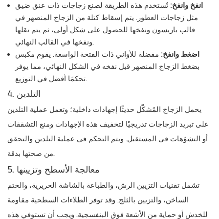
انفخ وانفخ:
تُستخدم هذه الطريقة لصنع زجاجات ذات عنق ضيق
مثل زجاجات العطور. يتم إسقاط كتلة من الزجاج المنصهر في
قالب باريسون ونفخها للحصول على شكل أولي، ثم يتم نقلها
ونفخها في القالب النهائي.
اضغط وانفخ:
مفضلة للأواني ذات الفتحة الواسعة. يقوم مكبس
بضغط الزجاج المنصهر قبل نفخه في الشكل النهائي، مما يوفر
تحكمًا أفضل في التوزيع.
4. التلدين
يحمل الزجاج المُشكّل حديثًا إجهادات داخلية؛ وتعمل عملية التلدين
على تبريد الزجاجات تدريجيًا لتخفيف هذه الإجهادات ومنع التشققات
أو التشوّهات في المستقبل. ويتم التحكم في عملية التلدين والتحقق
من صحتها بدقة.
5. معالجة الأسطح وتزيينها
تشمل تقنيات التزيين الرش، والطباعة بالشاشة الحريرية، والختم
الساخن، والتزيين بالثلج. وقد توفر الطلاءات السطحية مقاومة
للخدش أو حماية من الأشعة فوق البنفسجية. ويجب أن تستوفي هذه