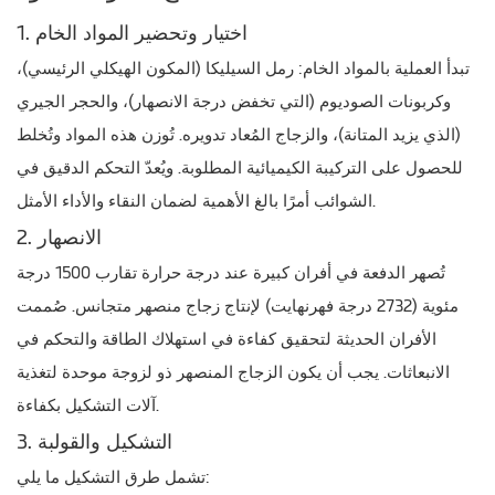
1. اختيار وتحضير المواد الخام
تبدأ العملية بالمواد الخام: رمل السيليكا (المكون الهيكلي الرئيسي)،
وكربونات الصوديوم (التي تخفض درجة الانصهار)، والحجر الجيري
(الذي يزيد المتانة)، والزجاج المُعاد تدويره. تُوزن هذه المواد وتُخلط
للحصول على التركيبة الكيميائية المطلوبة. ويُعدّ التحكم الدقيق في
الشوائب أمرًا بالغ الأهمية لضمان النقاء والأداء الأمثل.
2. الانصهار
تُصهر الدفعة في أفران كبيرة عند درجة حرارة تقارب 1500 درجة
مئوية (2732 درجة فهرنهايت) لإنتاج زجاج منصهر متجانس. صُممت
الأفران الحديثة لتحقيق كفاءة في استهلاك الطاقة والتحكم في
الانبعاثات. يجب أن يكون الزجاج المنصهر ذو لزوجة موحدة لتغذية
آلات التشكيل بكفاءة.
3. التشكيل والقولبة
تشمل طرق التشكيل ما يلي: