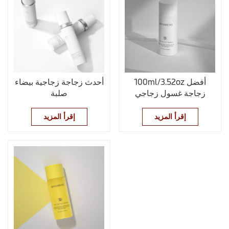
100ml/3.52oz أفضل
أحدث زجاجة زجاجية بيضاء
زجاجة غسول زجاجي
صلبة
تجميلي
إقرأ المزيد
إقرأ المزيد