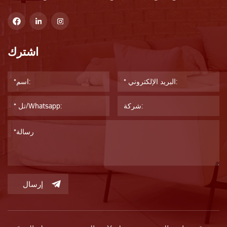
اشترك
إرسال