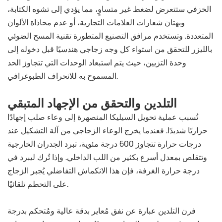
الخزفي ستتعرض لضغط غير متساوٍ، مما يؤدي إلى تشوه الكتابة،
وبهتان شعارات العلامات التجارية، أو عدم محاذاة الألوان
المتعددة. وتستخدم مرافق التصنيع المتطورة تقنية المسح الضوئي
بالليزر للتحقق من استواء كل وجه زجاجي هندسيًا قبل دخوله إلى
وحدة التزيين، حيث يتم استبعاد الوحدات التي تتجاوز الحد
المسموح به للانحراف الطبوغرافي.
التلدين والتحقق من الإجهاد المتبقي
تُسبب عملية تحويل السيليكا المنصهرة إلى وعاء صلب إجهادًا
حراريًا شديدًا. فعندما يخرج الوعاء الزجاجي من آلة التشكيل عند
درجات حرارة تتجاوز 600 درجة مئوية، تبرد الجدران الخارجية
وتتقلص بمعدل أسرع بكثير من اللب الداخلي. وإذا تُرك ليبرد في
درجة حرارة الغرفة، فإن هذا الانكماش التفاضلي يُجبر الزجاج
على التحطم تلقائيًا.
فرن التلدين عبارة عن نفق مُعاير بدقة عالية ومُتحكم بدرجة