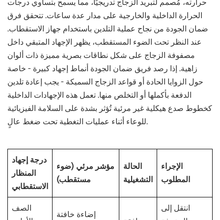
حرارته، مُصمم لتبريد الزجاج تدريجيًا، مما يسمح بتساوي درجات
الحرارة الداخلية والخارجية على مدار عدة ساعات. تتحقق فرق
ضمان الجودة من نجاح عملية التلدين باستخدام جهاز الاستقطاب.
عند النظر تحت الضوء المستقطب، يظهر الإجهاد المتبقي داخل
مصفوفة الزجاج على شكل نطاقات بصرية مميزة ذات ألوان
زاهية. إذا رصد فريق ضمان الجودة أنماط إجهاد كبيرة - خاصة
حول الزوايا الحادة أو قواعد الزجاج السميكة - يجب إعادة تلدين
الدفعة بأكملها أو التخلص منها. تعمل هذه الإجهادات الداخلية
كخطوط صدع هيكلية غير مرئية تُؤثر بشدة على السلامة الفيزيائية
للوعاء أثناء عمليات التغطية تحت ضغط عالٍ.
درجة إجهاد
الإجراء
الحالة
مؤشر مرئي (ضوء
المنظار
المطلوب
التشغيلية
مستقطب)
الاستقطابي
انتقل إلى
الصف
إضاءة خافتة