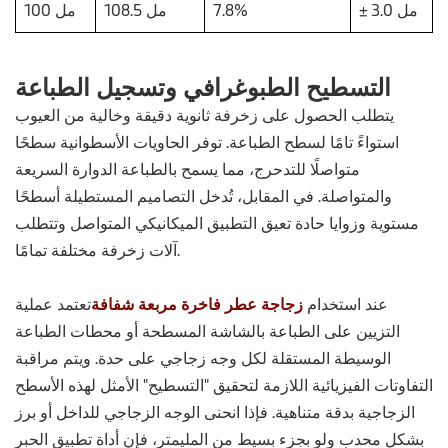
± 3.0 مل
7.8%
108.5 مل
100 مل
التسطيح الطبوغرافي وتسجيل الطباعة
يتطلب الحصول على زخرفة ثانوية دقيقة وخالية من العيوب
استواءً تامًا لسطح الطباعة. توفر الحاويات الأسطوانية سطحًا
متواصلًا للتدحرج، مما يسمح بالطباعة الدوارة السريعة
والمتواصلة. في المقابل، تُدخل التصاميم المستطيلة أسطحًا
مستوية وزوايا حادة تعيق التطبيق الميكانيكي المتواصل وتتطلب
آلات زخرفة مختلفة تمامًا.
عند استخدام
زجاجة عطر فاخرة مربعة شفافة
تعتمد عملية
التزيين على الطباعة بالشاشة المسطحة أو محطات الطباعة
الوسيطة المستقلة لكل وجه زجاجي على حدة. ويتم مراقبة
التفاوتات الفيزيائية اللازمة لتحقيق "التسطيح" الأمثل لهذه الأسطح
الزجاجية بدقة متناهية. فإذا انحنى الوجه الزجاجي للداخل أو برز
بشكل محدب ولو بجزء بسيط من المليمتر، فإن أداة تطبيق الحبر