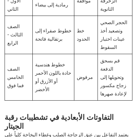
الزخرفة
موافقة
الأول -
رمادية إلى بيضاء
الثانوية
الثاني
الحجر الصحي
الصف
وتصعيد أخذ
خط
خطوط صفراء إلى
الثالث -
عينات اختبار
الحدود
برتقالية فاتحة
الرابع
السقوط
قم بسحق
خطوط هندسية
الدفعة
الصف
حادة باللون الأحمر
وتحويلها إلى
مرفوض
الخامس
أو الأزرق أو
زجاج مكسور
فما فوق
الأخضر
لإعادة صهرها
التفاوتات الأبعادية في تشطيبات رقبة
الجيتار
يعتمد التفاعل بين عنق الزجاجة الصلب وغطاء البخاخة كلياً على