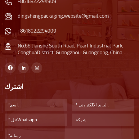
+8618922294909
dingshengpackaging.website@gmail.com
+8618922294909
No.66 Jianshe South Road, Pearl Industrial Park,
ConghuaDistrict, Guangzhou, Guangdong, China
اشترك