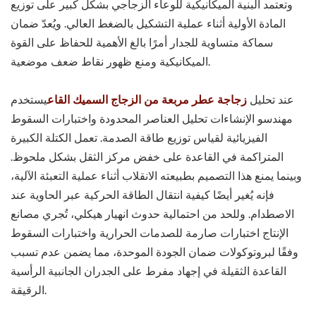
وتعتمد البنية الميكانيكية للوعاء الزجاجي بشكل كبير على توزيع
المادة الأولية أثناء عملية التشكيل بالضغط العالي. ويُعدّ ضمان
سماكة متساوية للجدار أمرًا بالغ الأهمية للحفاظ على القوة
الميكانيكية ومنع ظهور نقاط ضعف موضعية.
عند تحليل
زجاجة عطر مربعة من الزجاج السميك القاع
يستخدم
مهندسو الإنشاءات تحليل العناصر المحدودة واختبارات السقوط
الفيزيائية لقياس توزيع طاقة الصدمة. تعمل الكتلة الكبيرة
المتراكمة في القاعدة على خفض مركز الثقل بشكل ملحوظ.
وبينما يمنع هذا التصميم بطبيعته الانقلاب أثناء عملية التعبئة الآلية،
فإنه يُغير أيضًا كيفية انتقال الطاقة الحركية عبر الحاوية عند
الاصطدام. وللحد من احتمالية حدوث انهيار هيكلي، تُجري مصانع
الإنتاج اختبارات صارمة للصدمات الحرارية واختبارات السقوط
وفقًا لبروتوكولات ضمان الجودة الموحدة، مما يضمن عدم تسبب
القاعدة الثقيلة في إجهاد مفرط على الجدران الجانبية الرأسية
الرقيقة.