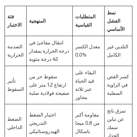
نمط
المتطلبات
فئة
الفشل
المنهجية
القياسية
الاختبار
الأساسي
انتقال مفاجئ في
التلدين غير
معدل الكسر
الصدمة
درجة الحرارة بمقدار
الكامل
0.0%
الحرارية
42 درجة مئوية
البقاء على
كسر القص
سقوط حر من
قيد الحياة
تأثير
في الزاوية
ارتفاع 1.2 متر على
عبر ثلاثة
السقوط
السفلية
صفيحة فولاذية صلبة
محاور
تمزق ناتج
مقاومة أكبر
اختبار الضغط
عن تباين
الضغط
من 0.8 ميجا
التدريجي
سمك
الداخلي
باسكال
الهيدروستاتيكي
الجدار