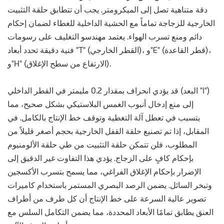
دقة متناهية تصل إلى الميكرومتر. يجب أن تتطابق حلقة التثبيت
الخارجية للزجاجة تماماً مع الحشية الداخلية للغطاء لضمان إحكام
دائم ومنع تسرب الهواء. يعتمد مهندسو التغليف على رسومات
فنية دقيقة تحدد أبعاد "T" (القطر الخارجي)، و"E" (قطر القاعدة)،
و"H" (الارتفاع من سطح الإغلاق).
قد يؤدي انحراف بمقدار 0.2 مليمتر في القطر الداخلي (البعد "I")
إلى منع إدخال أنبوب الغمس البلاستيكي بشكل صحيح، مما
يتسبب في تعطل آلة التغطية وتوقف خط الإنتاج بالكامل. في
المقابل، إذا تم تصنيع حلقة القفل الخارجية بحجم أصغر قليلاً من
المطلوب، فلن تتمكن حلقة التثبيت من طي حلقة الألومنيوم
بإحكام كافٍ على الزجاج. يؤدي هذا التفاوت غير الدقيق إلى
الإضرار بإحكام الإغلاق الفراغي، مما يسمح بتسرب الأكسجين
وتبخر السائل. يضمن الرصد البصري المستمر باستخدام كاميرات
تصوير عالية السرعة على خط الإنتاج أن كل طرف من أطراف
العنق يطابق تمامًا الأبعاد المحددة، مما يضمن التكامل السلس مع