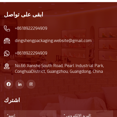
ابقى على تواصل
+8618922294909
dingshengpackaging.website@gmail.com
+8618922294909
No.66 Jianshe South Road, Pearl Industrial Park,
ConghuaDistrict, Guangzhou, Guangdong, China
اشترك