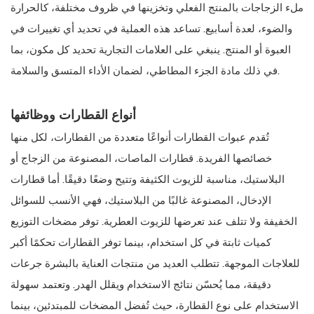
ملء الزجاجات بالمنتج الفعلي وتخزينها في ظروف مختلفة، كالحرارة
والضوء، لعدة أسابيع. تساعد هذه العملية في تحديد أي تغييرات في
العبوة أو المنتج. ينبغي على العلامات التجارية تحديد كل مكون، بما
في ذلك مادة الجزء المطاطي، لضمان الأداء المتسق والسلامة.
أنواع القطارات ووظائفها
تُقدم عبوات القطارات أنواعًا متعددة من القطارات، لكل منها
خصائصها الفريدة. قطارات الماصات، المصنوعة من الزجاج أو
البلاستيك، مناسبة للزيوت الكثيفة وتتيح وضعًا دقيقًا. أما قطارات
الإدخال، المصنوعة غالبًا من البلاستيك، فهي الأنسب للسوائل
الخفيفة ولا تتلف عند تعرضها للزيوت العطرية. توفر مضخات التوزيع
كميات ثابتة في كل استخدام، بينما توفر القطارات تحكمًا أكبر
للعلاجات الموجهة. تتطلب العديد من منتجات العناية بالبشرة جرعات
دقيقة، مما يُحسّن نتائج الاستخدام ويقلل الهدر. وتعتمد سهولة
الاستخدام على نوع القطارة، حيث تُفضل المضخات للمبتدئين، بينما