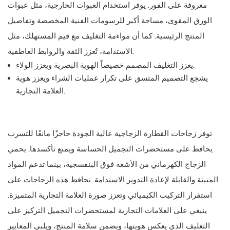
معروفة على الفور. يوفر استخدام العبوات الخارجية، مثل عبوات
الورق المقوى، مساحة أكبر للرسومات الفنية المخصصة وتفاصيل
المنتج الرئيسية. كما أن مواءمة التغليف مع قيم المستهلك، مثل
الاستدامة، تُعزز الثقة والروابط العاطفية.
يعزز التغليف المصمم خصيصاً الهوية البصرية ويعزز الولاء.
يشجع التصميم المتسق على تكرار عمليات الشراء ويعزز هوية
العلامة التجارية.
توفر زجاجات القطارة الزجاجية عالية الجودة حاجزًا مانعًا للتسرب
يحافظ على مستحضرات التجميل الحساسة ويمنع تأكسدها. يحمي
الزجاج الكهرماني من الأشعة فوق البنفسجية، بينما تدعم المواد
المتينة والقابلة لإعادة التدوير الاستدامة. تحافظ هذه الزجاجات على
استقرار التركيب الكيميائي وتعزز صورة العلامة التجارية المتميزة.
ينبغي على العلامات التجارية لمستحضرات التجميل التركيز على
التغليف الذي يعكس هويتها، ويضمن سلامة المنتج، ويلبي المعايير