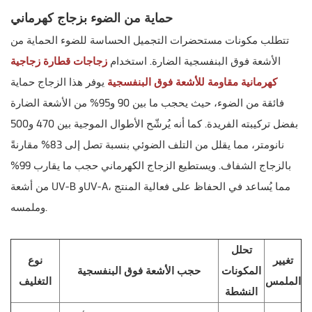
حماية من الضوء بزجاج كهرماني
تتطلب مكونات مستحضرات التجميل الحساسة للضوء الحماية من
الأشعة فوق البنفسجية الضارة. استخدام
زجاجات قطارة زجاجية
كهرمانية مقاومة للأشعة فوق البنفسجية
يوفر هذا الزجاج حماية
فائقة من الضوء، حيث يحجب ما بين 90 و95% من الأشعة الضارة
بفضل تركيبته الفريدة. كما أنه يُرشّح الأطوال الموجية بين 470 و500
نانومتر، مما يقلل من التلف الضوئي بنسبة تصل إلى 83% مقارنةً
بالزجاج الشفاف. ويستطيع الزجاج الكهرماني حجب ما يقارب 99%
من أشعة UV-B وUV-A، مما يُساعد في الحفاظ على فعالية المنتج
وملمسه.
تحلل
تغيير
نوع
المكونات
حجب الأشعة فوق البنفسجية
الملمس
التغليف
النشطة