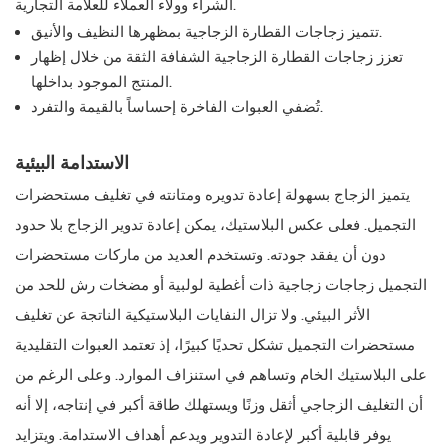
الشراء وولاء العملاء للعلامة التجارية.
تتميز زجاجات القطارة الزجاجية بمظهرها النظيف والأنيق.
تعزز زجاجات القطارة الزجاجية الشفافة الثقة من خلال إظهار
المنتج الموجود بداخلها.
تُضفي العبوات الفاخرة إحساساً بالقيمة والتفرد.
الاستدامة البيئية
يتميز الزجاج بسهولة إعادة تدويره ومتانته في تغليف مستحضرات
التجميل. فعلى عكس البلاستيك، يمكن إعادة تدوير الزجاج بلا حدود
دون أن يفقد جودته. وتستخدم العديد من ماركات مستحضرات
التجميل زجاجات زجاجية ذات أغطية لولبية أو مضخات رش للحد من
الأثر البيئي. ولا تزال النفايات البلاستيكية الناتجة عن تغليف
مستحضرات التجميل تشكل تحديًا كبيرًا، إذ تعتمد العبوات التقليدية
على البلاستيك الخام وتساهم في استنزاف الموارد. وعلى الرغم من
أن التغليف الزجاجي أثقل وزنًا ويستهلك طاقة أكبر في إنتاجه، إلا أنه
يوفر قابلية أكبر لإعادة التدوير ويدعم أهداف الاستدامة. ويتزايد