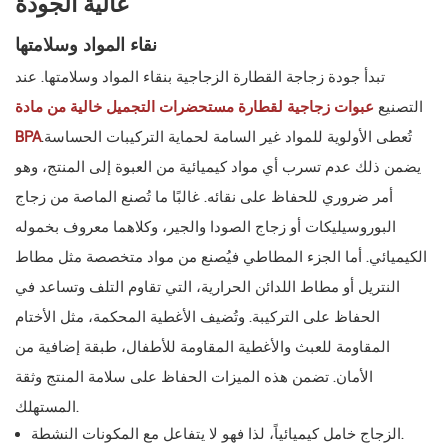
عالية الجودة
نقاء المواد وسلامتها
تبدأ جودة زجاجة القطارة الزجاجية بنقاء المواد وسلامتها. عند
التصنيع
عبوات زجاجية لقطارة مستحضرات التجميل خالية من مادة
تُعطى الأولوية للمواد غير السامة لحماية التركيبات الحساسة.
BPA
يضمن ذلك عدم تسرب أي مواد كيميائية من العبوة إلى المنتج، وهو
أمر ضروري للحفاظ على نقائه. غالبًا ما تُصنع الماصة من زجاج
البوروسيليكات أو زجاج الصودا والجير، وكلاهما معروف بخموله
الكيميائي. أما الجزء المطاطي فيُصنع من مواد متخصصة مثل مطاط
النتريل أو مطاط اللدائن الحرارية، التي تقاوم التلف وتساعد في
الحفاظ على التركيبة. وتُضيف الأغطية المحكمة، مثل الأختام
المقاومة للعبث والأغطية المقاومة للأطفال، طبقة إضافية من
الأمان. تضمن هذه الميزات الحفاظ على سلامة المنتج وثقة
المستهلك.
الزجاج خامل كيميائياً، لذا فهو لا يتفاعل مع المكونات النشطة.