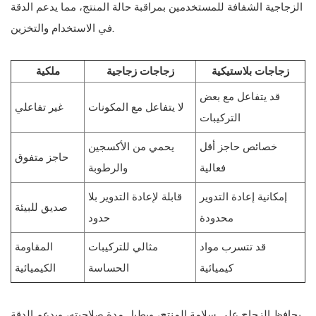
الزجاجية الشفافة للمستخدمين بمراقبة حالة المنتج، مما يدعم الدقة
في الاستخدام والتخزين.
زجاجات بلاستيكية
زجاجات زجاجية
ملكية
قد يتفاعل مع بعض
لا يتفاعل مع المكونات
غير تفاعلي
التركيبات
خصائص حاجز أقل
يحمي من الأكسجين
حاجز متفوق
فعالية
والرطوبة
إمكانية إعادة التدوير
قابلة لإعادة التدوير بلا
صديق للبيئة
محدودة
حدود
قد تتسرب مواد
مثالي للتركيبات
المقاومة
كيميائية
الحساسة
الكيميائية
يحافظ الزجاج على سلامة المنتج، ويطيل مدة صلاحيته، ويدعم الدقة