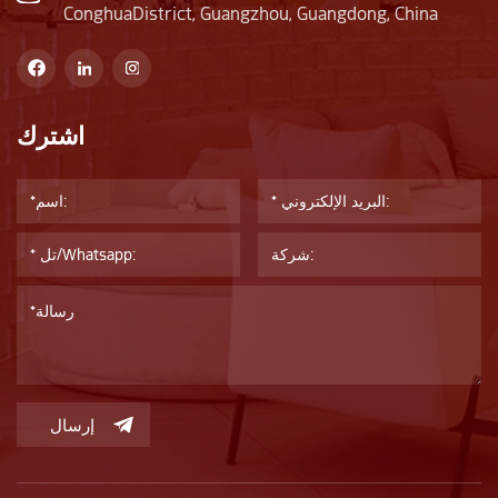
أكسيد الكوبالت وثاني أكسيد المنغنيز وغيرها) إلى الزجاج،
ConghuaDistrict, Guangzhou, Guangdong, China
ومختلفيمكن إنتاج ألوان الزجاج. هذه النظارات الملونة ليست جميلة
وأنيقة فحسب، بل تتميز أيضًابعض خصائص التظليل
والحماية.الاستعمال: يستخدم على نطاق واسع في زجاجات الأدوية
وزجاجات مستحضرات التجميل المقاومة للضوء. على سبيل المثال،
اشترك
البنيتُستخدم زجاجات الزيت العطري لمنع تلف الأدوية من الأشعة
فوق البنفسجية.باختصار، يتم استخدام أنواع مختلفة من الزجاج على
نطاق واسع في تغليف المنتجات المختلفة نظرًا لخصائصهاخصائص
ومزايا فريدة من نوعها. عند اختيار العبوات الزجاجية، من الضروري
النظر بشكل شامل في عوامل مثلخصائص المنتج وطلب السوق
والتكلفة.
إرسال