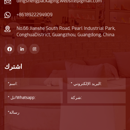
dingshengpackaging.website@gmail.com
+8618922294909
No.66 Jianshe South Road, Pearl Industrial Park,
ConghuaDistrict, Guangzhou, Guangdong, China
اشترك