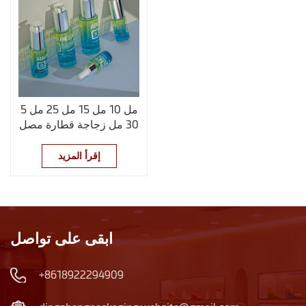
5 مل 10 مل 15 مل 25 مل
30 مل زجاجة قطارة مصل
صغيرة
إقرأ المزيد
ابقى على تواصل
+8618922294909