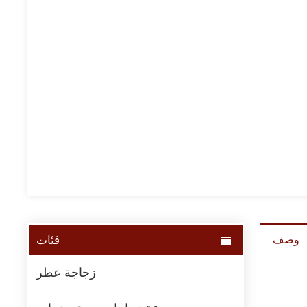
فئات
وصف
زجاجة عطر