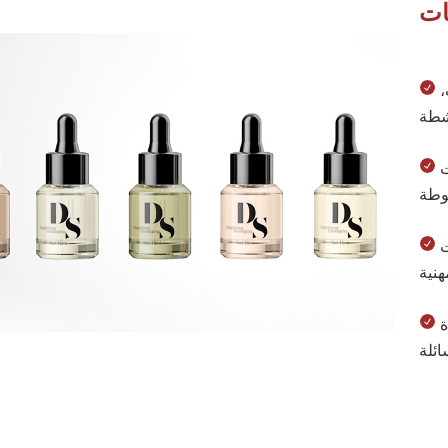
ات
،
الزيوت الأساسية: متوافقة مع الزيوت النباتية النقية وتركيبات
عبوات تجريبية: مصممة خصيصاً للعروض الترويجية للعلامات
مستحضرات التجميل السائلة: مصممة لمستحضرات الإضاءة