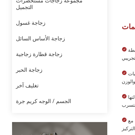
مجموعة زجاجات مستحضرات
التجميل
زجاجة غسول
ات
زجاجة الأساس السائل
سعة 15 مل: مصممة لأمصال العناية بالبشرة النشطة
زجاجة قطارة زجاجية
زجاجة الحبر
قاعدة زجاجية سميكة: توفر متانة مادية وشعورًا بالثبات
تغليف آخر
سدادة القطارة: تمسح السطح الخارجي للقطارة عند إزالتها
الجسم / الوجه كريم جرة
ماصة زجاجية شفافة: مستقرة كيميائياً ومتوافقة مع