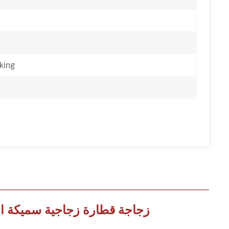
king
زجاجة قطارة زجاجية سميكة القاعدة سعة 15 مل با