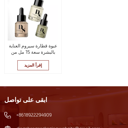
عبوة قطارة سيروم العناية
بالبشرة سعة 15 مل من
إنتاج الشركة المصنعة
الأصلية مع طباعة الشاشة
إقرأ المزيد
الحريرية
ابقى على تواصل
+8618922294909