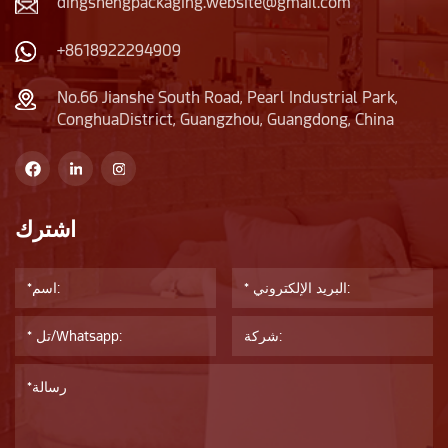
dingshengpackaging.website@gmail.com
+8618922294909
No.66 Jianshe South Road, Pearl Industrial Park,
ConghuaDistrict, Guangzhou, Guangdong, China
اشترك