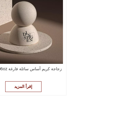
30ml/1.06oz زجاجة كريم أساس سائلة فارغة
إقرأ المزيد