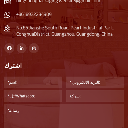
dingshengpackaging.website@gmail.com
+8618922294909
No.66 Jianshe South Road, Pearl Industrial Park,
ConghuaDistrict, Guangzhou, Guangdong, China
اشترك