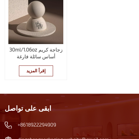
30ml/1.06oz زجاجة كريم
أساس سائلة فارغة
إقرأ المزيد
ابقى على تواصل
+8618922294909