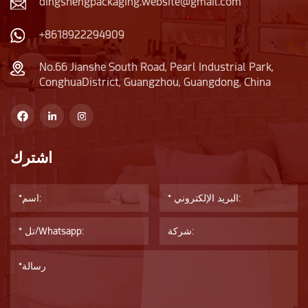
dingshengpackaging.website@gmail.com
+8618922294909
No.66 Jianshe South Road, Pearl Industrial Park,
ConghuaDistrict, Guangzhou, Guangdong, China
اشترك