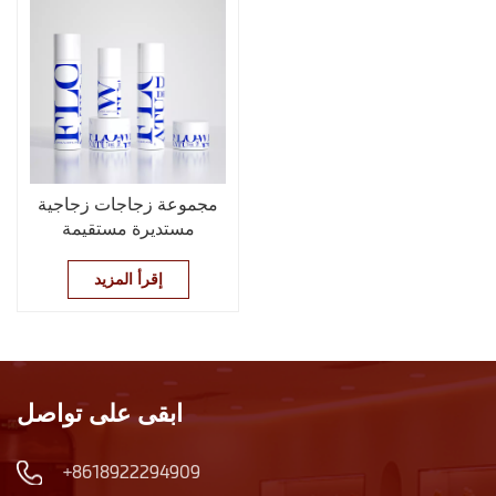
مجموعة زجاجات زجاجية
مستديرة مستقيمة
لمستحضرات التجميل
إقرأ المزيد
ابقى على تواصل
+8618922294909