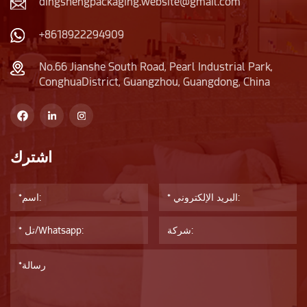
dingshengpackaging.website@gmail.com
+8618922294909
No.66 Jianshe South Road, Pearl Industrial Park,
ConghuaDistrict, Guangzhou, Guangdong, China
اشترك