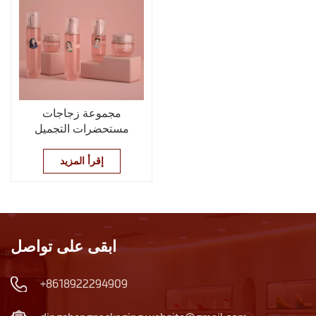
مجموعة زجاجات
مستحضرات التجميل
الوردية
إقرأ المزيد
ابقى على تواصل
+8618922294909