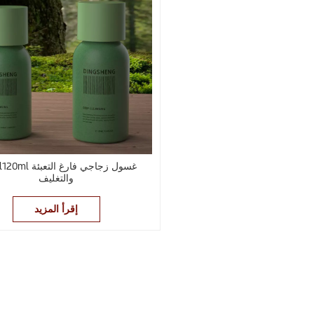
100ml120ml غسول زجاج
والتغليف
إقرأ المزيد