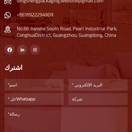
dingshengpackaging.website@gmail.com
+8618922294909
No.66 Jianshe South Road, Pearl Industrial Park,
ConghuaDistrict, Guangzhou, Guangdong, China
اشترك