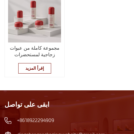
مجموعة كاملة من عبوات
زجاجية لمستحضرات
التجميل بالجملة | زجاجات
ومرطبانات سعة 30 غ -
إقرأ المزيد
150 مل للتونر، واللوشن،
والكريم
ابقى على تواصل
+8618922294909