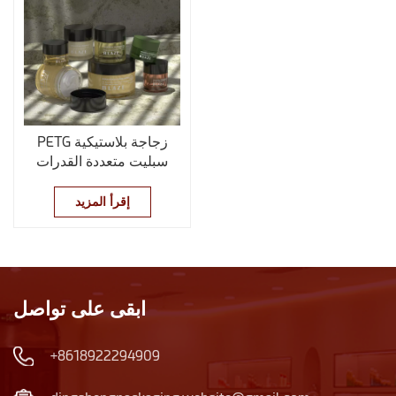
PETG زجاجة بلاستيكية
سبليت متعددة القدرات
كريم الوجه جرة
إقرأ المزيد
ابقى على تواصل
+8618922294909