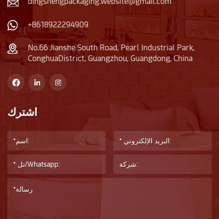
dingshengpackaging.website@gmail.com
+8618922294909
No.66 Jianshe South Road, Pearl Industrial Park,
ConghuaDistrict, Guangzhou, Guangdong, China
اشترك