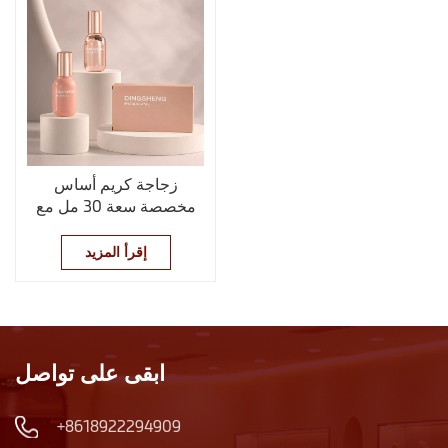
زجاجة كريم أساس
مخصصة سعة 30 مل مع
غطاء ذهبي وردي
إقرأ المزيد
ابقى على تواصل
+8618922294909