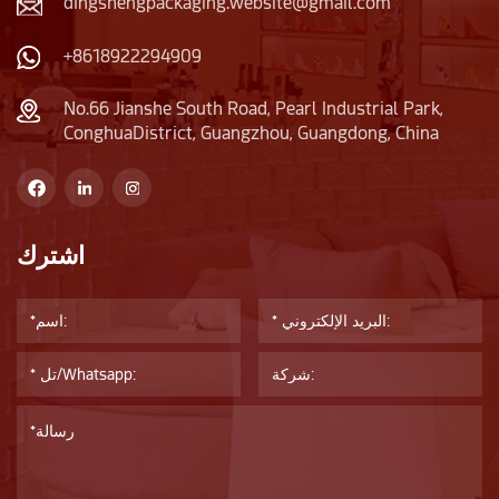
dingshengpackaging.website@gmail.com
+8618922294909
No.66 Jianshe South Road, Pearl Industrial Park,
ConghuaDistrict, Guangzhou, Guangdong, China
اشترك