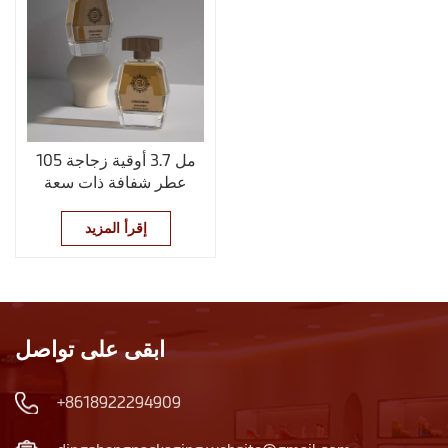
105 مل 3.7 أوقية زجاجة
عطر شفافة ذات سعة
كبيرة مع غطاء خشبي
إقرأ المزيد
ابقى على تواصل
+8618922294909