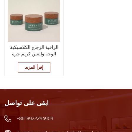
الراقية الزجاج الكلاسيكية
الوجه والعين كريم جرة
إقرأ المزيد
ابقى على تواصل
+8618922294909