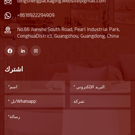
dingshengpackaging.website@gmail.com
+8618922294909
No.66 Jianshe South Road, Pearl Industrial Park,
ConghuaDistrict, Guangzhou, Guangdong, China
اشترك