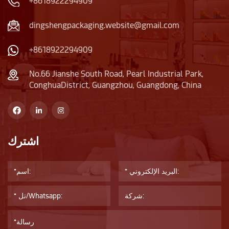
+8618922294909
dingshengpackaging.website@gmail.com
+8618922294909
No.66 Jianshe South Road, Pearl Industrial Park,
ConghuaDistrict, Guangzhou, Guangdong, China
اشترك