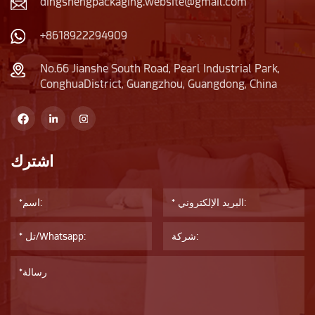
dingshengpackaging.website@gmail.com
+8618922294909
No.66 Jianshe South Road, Pearl Industrial Park,
ConghuaDistrict, Guangzhou, Guangdong, China
اشترك