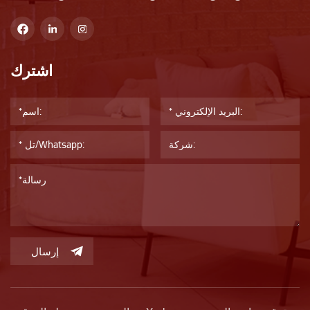
اشترك
إرسال