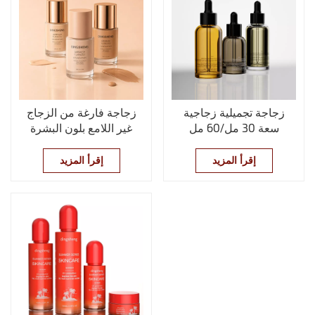
زجاجة تجميلية زجاجية
زجاجة فارغة من الزجاج
سعة 30 مل/60 مل
غير اللامع بلون البشرة
للسيروم/الزيت العطري
لكريم أساس سائل مع
مضخة
إقرأ المزيد
إقرأ المزيد