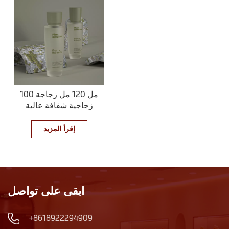
100 مل 120 مل زجاجة
زجاجية شفافة عالية
الجودة مرطبة الحبر
إقرأ المزيد
ابقى على تواصل
+8618922294909