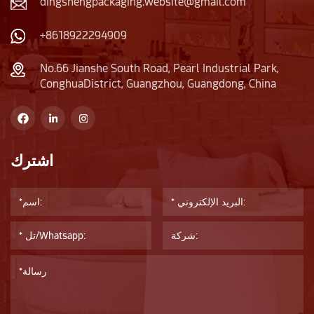
dingshengpackaging.website@gmail.com
+8618922294909
No.66 Jianshe South Road, Pearl Industrial Park,
ConghuaDistrict, Guangzhou, Guangdong, China
اشترك