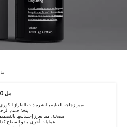
40 مل 80 مل 100 مل زجاجات غسو
40 مل 80 مل 100 مل زجاجات غسول زجاجية شفافة
تتميز زجاجة العناية بالبشرة ذات الطراز الكوري بسعات متنوعة للاختيار من بينها 40 مل، 80 مل، 100 مل.
يتخذ جسم الزجاج
مضخة، مما يعزز إحساسها بالتصميم 
عمليات أخرى. يبدو السطح كدائ