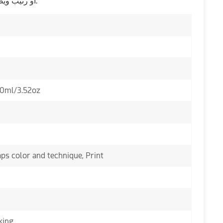
أو رتيب ويضيف إحساسًا بالرقي إلى مواد تغليف مستحضرات التجميل.
00ml/3.52oz
s color and technique, Print
king