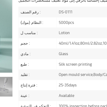
DS-0111
رقم الصنف :
5000pcs
النظام (موك) :
Lotion
مناسب ل :
40ml/1.41oz,80ml/2.82oz,1
حجم :
Glass
مادي :
Silk screen printing
طبع :
Open mould service,Body/Cap
تقليد :
25-35days
فترة إنتاج :
Available
عينة :
100% inspection before pac
التحكم في النوعية :