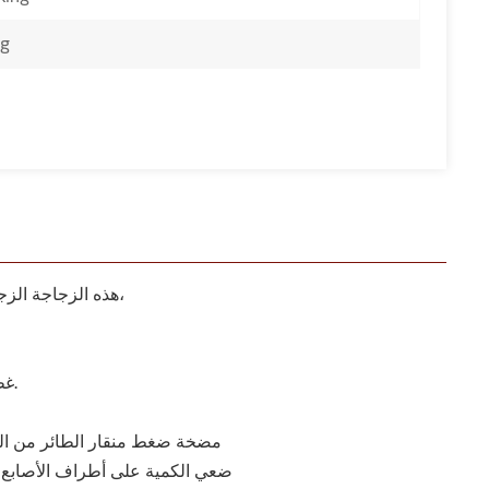
ng
هذه الزجاجة الزجاجية للعناية بالبشرة مصنوعة من مواد خام عالية الجودة. الزجاجة لها سمك معين،
غطاء غبار كامل، عزل قوي للغبار وختم، لا تسرب، آمن للحمل، ويعزز تجربة العملاء.
مضخة ضغط منقار الطائر من ا
ضعي الكمية على أطراف الأصابع لض