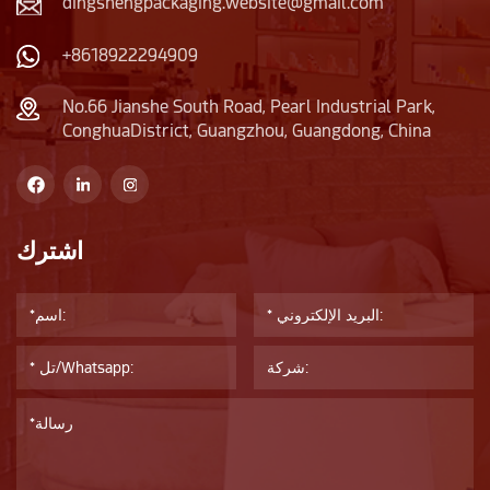
dingshengpackaging.website@gmail.com
+8618922294909
No.66 Jianshe South Road, Pearl Industrial Park,
ConghuaDistrict, Guangzhou, Guangdong, China
اشترك