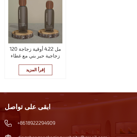
120 مل 4.22 أوقية زجاجة
زجاجية حبر بني مع غطاء
خشبي مقلد
إقرأ المزيد
ابقى على تواصل
+8618922294909